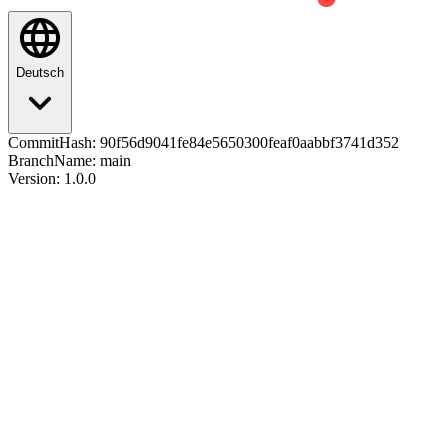
Deutsch
CommitHash:
90f56d9041fe84e5650300feaf0aabbf3741d352
BranchName:
main
Version:
1.0.0